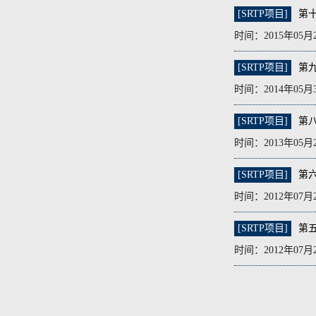
[SRTP项目]
第十
时间：2015年05
[SRTP项目]
第九
时间：2014年05
[SRTP项目]
第八
时间：2013年05
[SRTP项目]
第六
时间：2012年07
[SRTP项目]
第五
时间：2012年07