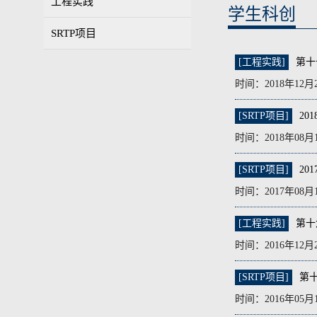
工程实践
学生科创
SRTP项目
[工程实践]
第十
时间：2018年12
[SRTP项目]
20
时间：2018年08
[SRTP项目]
20
时间：2017年08
[工程实践]
第十
时间：2016年12
[SRTP项目]
第十
时间：2016年05