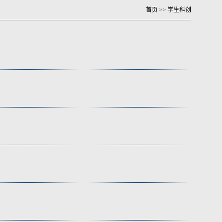
首页
>>
学生科创