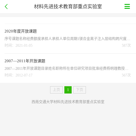
材料先进技术教育部重点实验室
2020年度开放课题
序号课题名称经费额度承担人承担人单位周期1镁合金离子注入层结构跨尺度设计及降解速率调控4万张德闯湘潭大学2020.01-2021.122基于交变磁场调控冶金的钢/铝异种金属激光搭接深熔焊机理4万闫飞武汉理工大学2020.01-2021.123应力场中镁箔材新相析出致晶界迁移微观热动力学研究4万任凌宝西安交通大学2020.01-2021.124特粗晶梯度硬质合金界面微结构设计与强韧化机理研究4万张伟中南大学2020.01-2021.125基于材料微结构的A319铸造铝合金微动疲劳研究4万刘晓山同济大学2020....
时间：2021-01-05
587次
2007—2011年开放课题
2007—2011年开放课题目录姓名职称所在单位研究项目批准经费杨明理教授四川大学ZnO抗菌作用机理的理论研究2万冯勇教授西部超导科技有限公司新型超导体MgB2的钉扎性能研究2万李延报副教授南京工业大学蚕丝丝素蛋白/磷酸钙复合纤维 的制备及其载药行为的研究2万冯勇教授西部超导科技有限公司掺杂对新型超导体MgB2超导性能的影响2万朱卓立主治医师四川大学华西口腔医学院血管内皮生长因子对骨组织工程 支架血...
时间：2012-07-17
567次
上页
1
下页
西南交通大学材料先进技术教育部重点实验室