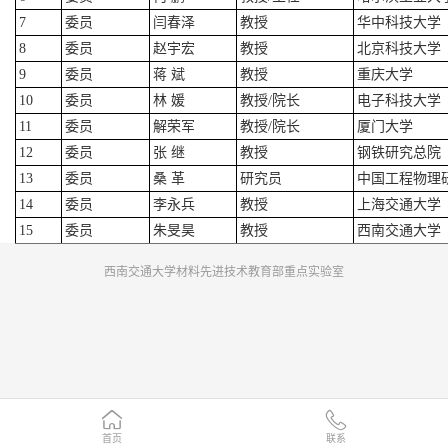
7
委员
闫春泽
教授
华中科技大学
8
委员
赵宇宏
教授
北京科技大学
9
委员
蒋 斌
教授
重庆大学
10
委员
林 媛
教授/院长
电子科技大学
11
委员
解荣军
教授/院长
厦门大学
12
委员
张 继
教授
钢铁研究总院
13
委员
桑 革
研究员
中国工程物理
14
委员
李永兵
教授
上海交通大学
15
委员
朱旻昊
教授
西南交通大学
西南交通大学材料先进技术教育部重点实验室
首页
联系