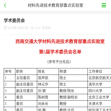
材料先进技术教育部重点实验室
学术委员会
2024年12月13日
3122
次浏览
西南交通大学材料先进技术教育部重点实验室
第5届学术委员会名单
（序号不分先后）
序号
职务
姓名
称谓
工作单位
1
主任委员
宫声凯
院士
北京航空航天
2
副主任委员
林元华
院士
清华大学
3
副主任委员
刘 颖
教授/院长
四川大学
4
委员
陈树君
教授/副校长
北京工业大学
5
委员
刘永长
教授
天津大学
6
委员
何 鹏
教授/主任
哈尔滨工业大