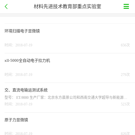
材料先进技术教育部重点实验室
环境扫描电子显微镜
时间：2018-07-19
656次
xll-5000全自动电子拉力机
时间：2018-07-19
279次
交、直流电输运测试系统
型号： ET-9000 生产厂家：北京东方晨景公司和西南交通大学超导与新能源开发中心联合研制 主要特点 可以进行不同磁场、不同温度和不同电流下的（直流/交流）电阻、霍尔效应的测量； 测试过程和计算过程由软件自动执行...
时间：2018-07-19
523次
原子力显微镜
时间：2018-07-19
820次