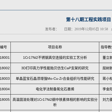
第十八期工程实践项目
发布者： 日期：2019年12月05日 10:58
编号
项目名称
指导教
18001
1Cr17Ni2不锈钢真空连接的实验工艺分析
董立
18002
3D打印高力学性能贻贝仿生CaP支架的研究
屈树
18003
单晶蓝宝石晶须增强Mo-Cu-Zr合金组织与性能研究
蒋小
18004
电化学法制备氧化石墨烯
李金
18005
高温固溶处理对1Cr17Ni2纲中铁素体相的影响的实验分
刘力
析