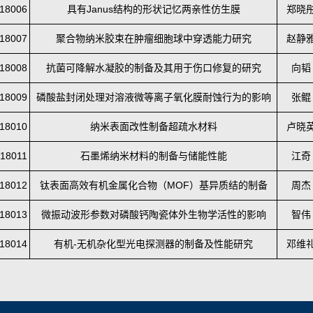
18006
具有Janus结构的形状记忆两亲性仿生膜
郑晓
18007
聚合物纳米胶束在肿瘤细胞球中穿透能力研究
赵静
18008
抗菌可降解水凝胶的制备及其用于伤口修复的研究
向韬
18009
磷酸盐封闭处理对溶液微等离子氧化膜耐蚀行为的影响
张鲲
18010
纳米表面改性制备超疏水材料
卢晓
18011
石墨烯纳米材料的制备与储能性能
江奇
18012
钛表面高效有机金属化合物（MOF）基异质结的制备
周杰
18013
微振动波形参数对磷酸钙陶瓷体外生物学活性的影响
智伟
18014
有机-无机杂化型光电探测器的制备及性能研究
邓维