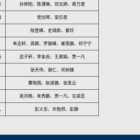
彤
孙烨阳、陈谭琳、邓文婷、蒋万君
雅
党剑琴、梁乐思
陆登峰、史靖新、姜珍
朱志轩、高颖、罗振峰、崔雨晨、祁宁宁
英
武子轩、李金岳、王美娟、贾一凡
张天伟、谢仁、伏树雄
曹晓雨、赵淑雅、张圣云
吴月皓、朱秀鹏、贾一凡、左梁蕊
礼
彭义东、许勃然、彭静