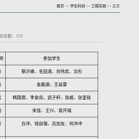
首页
>>
学生科创
>>
工程实践
>> 正文
 点击数：
576
师
参加学生
新
蔡沂峰、毛冠清、刘伟宏、文杉
新
金磊源、王益雷
松
韩国君、李金岳、武子轩、张威、张釜铭
阳
宋佳、王兴、袁开瑞
菱
白洋、钱自强、吕加友、何冲冲