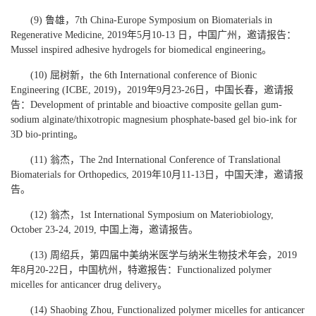
(9) 鲁雄，7th China-Europe Symposium on Biomaterials in
Regenerative Medicine, 2019年5月10-13 日，中国广州，邀请报告：
Mussel inspired adhesive hydrogels for biomedical engineering。
(10) 屈树新，the 6th International conference of Bionic
Engineering (ICBE, 2019)，2019年9月23-26日，中国长春，邀请报
告：Development of printable and bioactive composite gellan gum-
sodium alginate/thixotropic magnesium phosphate-based gel bio-ink for
3D bio-printing。
(11) 翁杰，The 2nd International Conference of Translational
Biomaterials for Orthopedics, 2019年10月11-13日，中国天津，邀请报
告。
(12) 翁杰，1st International Symposium on Materiobiology,
October 23-24, 2019, 中国上海，邀请报告。
(13) 周绍兵，第四届中美纳米医学与纳米生物技术年会，2019
年8月20-22日，中国杭州，特邀报告：Functionalized polymer
micelles for anticancer drug delivery。
(14) Shaobing Zhou, Functionalized polymer micelles for anticancer