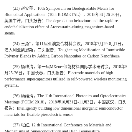
(23) 赵安莎，10th Symposium on Biodegradable Metals for
Biomedical Applications（10th BIOMETAL），2018年8月26-30日，
英国牛津，口头报告：The degradation behaviour and the rapid re-
endothelialization effect of Atorvastatin-eluting magnesium-based
stents。
(24) 王勇*，第11届亚澳复合材料会议，2018年7月29-8月1日，
澳大利亚凯恩斯，口头报告：Toughening Modification of Immiscible
Polymer Blends by Adding Carbon Nanotubes or Carbon Nanofibers。
(25) 杨维清，第一届MXenes储能材料国际学术研讨会，2018年5
月25-26日，中国长春，口头报告：Electrode materials of high
performance supercapacitors utilized in self-powered wireless monitoring
systems。
(26) 杨维清，The 11th International Photonics and Optoelectronics
Meetings (POEM 2018)，2018年10月31日-11月3日，中国武汉，口头
报告：Intelligently building low dimensional inorganic semiconductor
materials for flexible piezoelectric sensor
(27) 张红, 12 th International Conference on Materials and
Mechanisms of Superconductivity and High Temperature