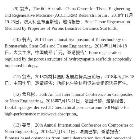
(9) 翁杰，The 6th Australia–China Centre for Tissue Engineering
and Regenerative Medicine (ACCTERM) Research Forum，2018年11月
19-25日，澳大利亚布里斯班，邀请报告：Bone Tissue Regeneration
Mediated by Properties of Porous Bioactive Ceramics Scaffolds。
(10) 翁杰，2018 International Symposium of Biotechnology on
Biomaterials, Stem Cells and Tissue Engineering，2018年11月14-18
日，大会主席，中国成都·广元，邀请报告：Bone regeneration
regulated by the porous structure of hydroxyapatite scaffolds ectopically
implanted in dogs。
(11) 翁杰，2018新材料国际发展趋势高层论坛，2018年9月16-18
日，中国沈阳，邀请报告：功能化生物材料促进骨组织诱导再生。
(12) 孟凡彬，26th Annual International Conference on Composites
or Nano Engineering，2018年7月15-21日，法国巴黎，邀请报告：
Loofah sponges-derived 3D hierarchical porous carbon/Fe3O4@Fe for
high-performance microwave absorption。
(13) 姜曼，26th Annual International Conference on Composites or
Nano Engineering，2018年7月15-21日，法国巴黎，邀请报告：
Biomass based organogels from lignin degradation liquid and resorcinol