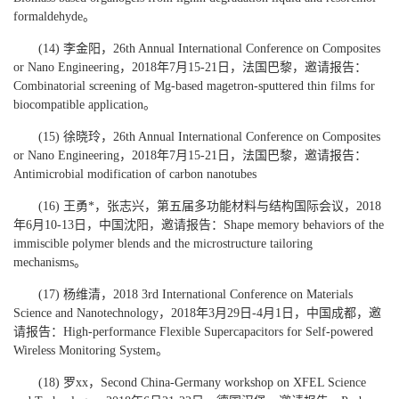
formaldehyde。
(14) 李金阳，26th Annual International Conference on Composites
or Nano Engineering，2018年7月15-21日，法国巴黎，邀请报告：
Combinatorial screening of Mg-based magetron-sputtered thin films for
biocompatible application。
(15) 徐晓玲，26th Annual International Conference on Composites
or Nano Engineering，2018年7月15-21日，法国巴黎，邀请报告：
Antimicrobial modification of carbon nanotubes
(16) 王勇*，张志兴，第五届多功能材料与结构国际会议，2018
年6月10-13日，中国沈阳，邀请报告：Shape memory behaviors of the
immiscible polymer blends and the microstructure tailoring
mechanisms。
(17) 杨维清，2018 3rd International Conference on Materials
Science and Nanotechnology，2018年3月29日-4月1日，中国成都，邀
请报告：High-performance Flexible Supercapacitors for Self-powered
Wireless Monitoring System。
(18) 罗xx，Second China-Germany workshop on XFEL Science