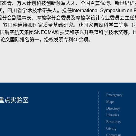
家杰青、万人计划科技创新领军人才、全国百篇优博、新世纪优
四川省学术技术带头人。担任International Symposium on 
程分会副理事长、摩擦学分会委员及摩擦学设计专业委员会主任
、紧固件连接和国家质量基础研究。获国家自然科学二等奖（
国航空航天集团SNECMA科技奖和茅以升铁道科学技术奖等。出版专著3
CI论文国际排名第一，授权发明专利40余项。
Emergency
重点实验室
Maps
Directory
Libraries
Resources
Giving
Contact us